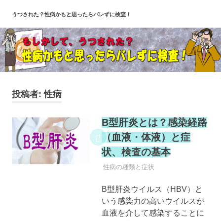
コ
うつされた？性病かもと思ったらバレずに検査！
ン
テ
ン
ツ
へ
ス
キ
投稿者:
性病
ッ
プ
B型肝炎とは？感染経路
（血液・体液）と症
状、検査の基本
性病
性病の種類と症状
B型肝炎ウイルス（HBV）と
いう感染力の高いウイルスが
血液を介して感染することに