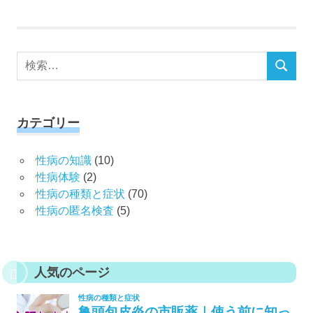
の
記
記
ペ
事
事
ー
検
ジ
検
索
送
索
対
り
象:
カテゴリー
性病の知識
(10)
性病体験
(2)
性病の種類と症状
(70)
性病の匿名検査
(5)
人気のページ