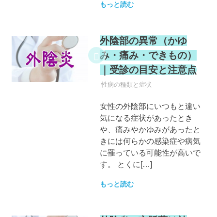
もっと読む
外陰部の異常（かゆ
み・痛み・できもの）
｜受診の目安と注意点
性病
性病の種類と症状
女性の外陰部にいつもと違い
気になる症状があったとき
や、痛みやかゆみがあったと
きには何らかの感染症や病気
に罹っている可能性が高いで
す。 とくに[…]
もっと読む