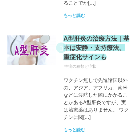
ることでか[…]
もっと読む
A型肝炎の治療方法｜基
本は安静・支持療法、
重症化サインも
性病
性病の種類と症状
ワクチン無しで先進諸国以外
の、アジア、アフリカ、南米
などに渡航した際にかかるこ
とがあるA型肝炎ですが、実
は治療薬はありません。 ワク
チンに関[…]
もっと読む