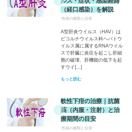
ルス・症状・感染経路
（経口感染）を解説
性病
性病の種類と症状
A型肝炎ウイルス（HAV）は
ピコルナウイルス科ヘパトウ
イルス属に属するRNAウイル
スで肝臓に炎症を起こし肝細
胞の破壊、肝機能の低下を起
すウイ[…]
もっと読む
軟性下疳の治療｜抗菌
薬（内服・注射）と治
療期間の目安
性病
性病の種類と症状