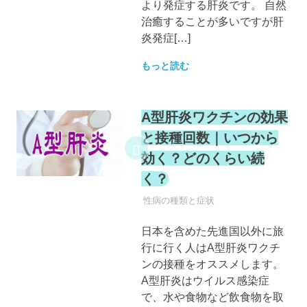
より発症する肝炎です。 自然
治癒することが多いですが肝
炎発症[…]
もっと読む
A型肝炎ワクチンの効果
と接種回数｜いつから
効く？どのくらい続
く？
性病
性病の種類と症状
日本を含めた先進国以外に旅
行に行く人はA型肝炎ワクチ
ンの接種をオススメします。
A型肝炎はウイルス感染症
で、水や食物など飲食物を取