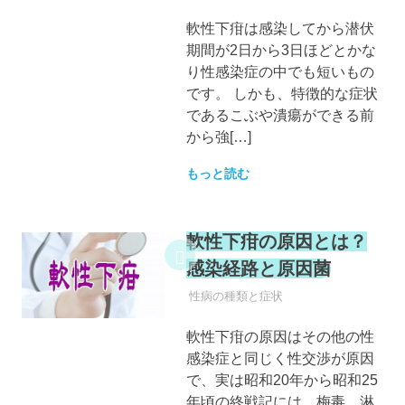
軟性下疳は感染してから潜伏
期間が2日から3日ほどとかな
り性感染症の中でも短いもの
です。 しかも、特徴的な症状
であるこぶや潰瘍ができる前
から強[…]
もっと読む
軟性下疳の原因とは？
感染経路と原因菌
性病
性病の種類と症状
軟性下疳の原因はその他の性
感染症と同じく性交渉が原因
で、実は昭和20年から昭和25
年頃の終戦記には、梅毒、淋