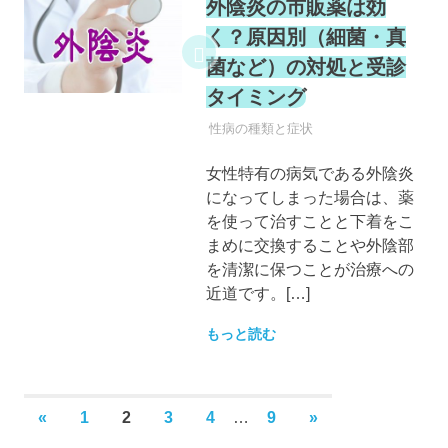
外陰炎の市販薬は効
く？原因別（細菌・真
菌など）の対処と受診
タイミング
性病
性病の種類と症状
女性特有の病気である外陰炎
になってしまった場合は、薬
を使って治すことと下着をこ
まめに交換することや外陰部
を清潔に保つことが治療への
近道です。[…]
もっと読む
投
前
次
«
1
2
3
4
…
9
»
稿
の
の