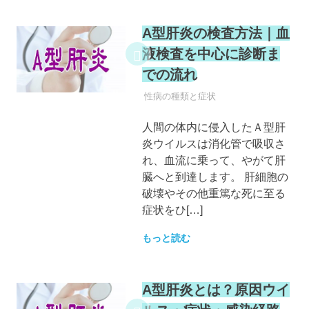
A型肝炎の検査方法｜血
液検査を中心に診断ま
での流れ
性病
性病の種類と症状
人間の体内に侵入したＡ型肝
炎ウイルスは消化管で吸収さ
れ、血流に乗って、やがて肝
臓へと到達します。 肝細胞の
破壊やその他重篤な死に至る
症状をひ[…]
もっと読む
A型肝炎とは？原因ウイ