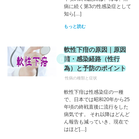
病に続く第3の性感染症として
知ら[…]
もっと読む
軟性下疳の原因｜原因
菌・感染経路（性行
為）と予防のポイント
性病
性病の種類と症状
軟性下疳は性感染症の一種
で、日本では昭和20年から25
年頃の終戦直後に流行をした
病気です。 それ以降はどんど
ん報告も減っていき、現在で
はほど[…]