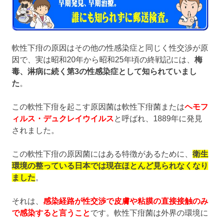
軟性下疳の原因はその他の性感染症と同じく性交渉が原
因で、実は昭和20年から昭和25年頃の終戦記には、
梅
毒、淋病に続く第3の性感染症として知られていまし
た
。
この軟性下疳を起こす原因菌は軟性下疳菌または
ヘモフ
ィルス・デュクレイウイルス
と呼ばれ、1889年に発見
されました。
この軟性下疳の原因菌にはある特徴があるために、
衛生
環境の整っている日本では現在ほとんど見られなくなり
ました
。
それは、
感染経路が性交渉で皮膚や粘膜の直接接触のみ
で感染すると言うこと
です。軟性下疳菌は外界の環境に