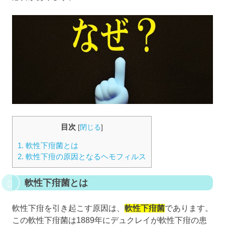
目次
[
閉じる
]
1.
軟性下疳菌とは
2.
軟性下疳の原因となるヘモフィルス
軟性下疳菌とは
軟性下疳を引き起こす原因は、
軟性下疳菌
であります。
この軟性下疳菌は1889年にデュクレイが軟性下疳の患