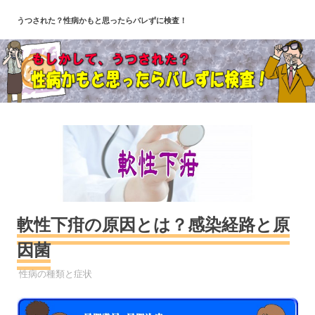
コ
うつされた？性病かもと思ったらバレずに検査！
ン
テ
ン
ツ
へ
ス
キ
ッ
プ
軟性下疳の原因とは？感染経路と原
因菌
性病
性病の種類と症状