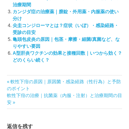
治療期間
カンジダ症の治療薬｜膣錠・外用薬・内服薬の使い
分け
尖圭コンジローマとは？症状（いぼ）・感染経路・
受診の目安
亀頭包皮炎の原因｜包茎・摩擦・細菌/真菌など、な
りやすい要因
A型肝炎ワクチンの効果と接種回数｜いつから効く？
どのくらい続く？
投
前
軟性下疳の原因｜原因菌・感染経路（性行為）と予防
の
のポイント
稿
次
記
軟性下疳の治療｜抗菌薬（内服・注射）と治療期間の目
ナ
の
事:
安
ビ
記
ゲ
事:
ー
返信を残す
シ