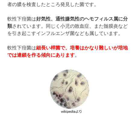
者の膿を検査したところ発見した菌です。
軟性下疳菌は
好気性、通性嫌気性のヘモフィルス属に分
類
されています。同じく小児の敗血症、また髄膜炎など
を引き起こすインフルエンザ菌なども属しています。
軟性下疳菌は
細長い桿菌で、培養はかなり難しいが培地
では連鎖を作る傾向にあります
。