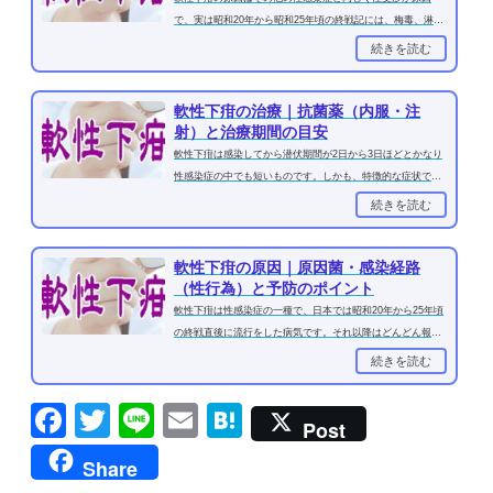
で、実は昭和20年から昭和25年頃の終戦記には、梅毒、淋病
に続く第3の性感染症として...
続きを読む
軟性下疳の治療｜抗菌薬（内服・注
射）と治療期間の目安
軟性下疳は感染してから潜伏期間が2日から3日ほどとかなり
性感染症の中でも短いものです。しかも、特徴的な症状であ
るこぶや潰瘍ができる前か...
続きを読む
軟性下疳の原因｜原因菌・感染経路
（性行為）と予防のポイント
軟性下疳は性感染症の一種で、日本では昭和20年から25年頃
の終戦直後に流行をした病気です。それ以降はどんどん報告
も減っていき、現在ではほ...
続きを読む
Facebook
Twitter
Line
Email
Hatena
Post
Share