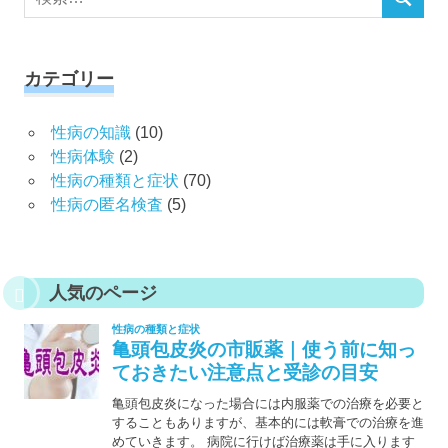
検
索
索
対
象:
カテゴリー
性病の知識
(10)
性病体験
(2)
性病の種類と症状
(70)
性病の匿名検査
(5)
人気のページ