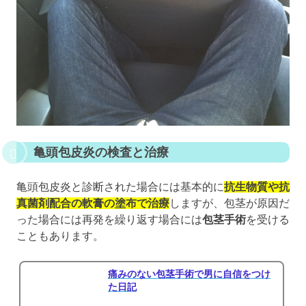
亀頭包皮炎の検査と治療
亀頭包皮炎と診断された場合には基本的に
抗生物質や抗
真菌剤配合の軟膏の塗布で治療
しますが、包茎が原因だ
った場合には再発を繰り返す場合には
包茎手術
を受ける
こともあります。
痛みのない包茎手術で男に自信をつけ
た日記