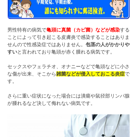
男性特有の病気で
亀頭に真菌（カビ菌）などが感染
する
ことによって引き起こる皮膚炎で感染することはありま
せんので性感染症ではありません。
包茎の人がかかりや
すい
と言われており亀頭が赤く腫れる病気です。
セックスやフェラチオ、オナニーなどで亀頭などに小さ
な傷が出来、そこから
雑菌などが侵入しておこる炎症
で
す。
さらに重い症状になった場合には潰瘍や鼠径部リンパ腺
が腫れるなど決して侮れない病気です。