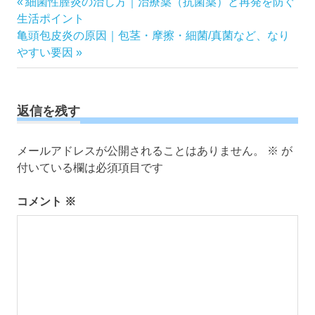
投
前
細菌性膣炎の治し方｜治療薬（抗菌薬）と再発を防ぐ
の
生活ポイント
稿
次
記
亀頭包皮炎の原因｜包茎・摩擦・細菌/真菌など、なり
ナ
の
事:
やすい要因
ビ
記
ゲ
事:
ー
返信を残す
シ
ョ
ン
メールアドレスが公開されることはありません。
※
が
付いている欄は必須項目です
コメント
※