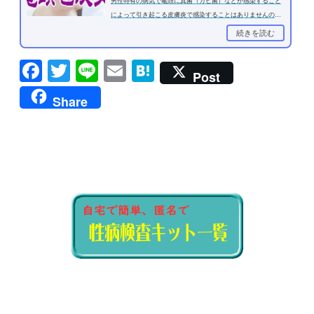
男性特有の病気で亀頭に真菌（カビ菌）などが感染すること
によって引き起こる皮膚炎で感染することはありませんので
性感染症ではありません。...
続きを読む
Facebook
Twitter
Line
Email
Hatena
Post
Share