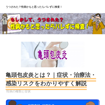
コ
うつされた？性病かもと思ったらバレずに検査！
ン
テ
ン
ツ
へ
ス
キ
ッ
プ
亀頭包皮炎とは？｜症状・治療法・
感染リスクをわかりやすく解説
性病
性病の種類と症状