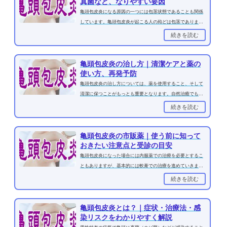
真菌など、なりやすい要因
亀頭包皮炎になる原因の一つには包茎状態であることも関係
しています。亀頭包皮炎が起こる人の殆どは包茎でありま
す。これは包茎の場合、包皮...
続きを読む
亀頭包皮炎の治し方｜清潔ケアと薬の
使い方、再発予防
亀頭包皮炎の治し方については、薬を使用すること、そして
清潔に保つことがもっとも重要となります。自然治癒でも治
るために、お風呂などで綺...
続きを読む
亀頭包皮炎の市販薬｜使う前に知って
おきたい注意点と受診の目安
亀頭包皮炎になった場合には内服薬での治療を必要とするこ
ともありますが、基本的には軟膏での治療を進めていきま
す。病院に行けば治療薬は手...
続きを読む
亀頭包皮炎とは？｜症状・治療法・感
染リスクをわかりやすく解説